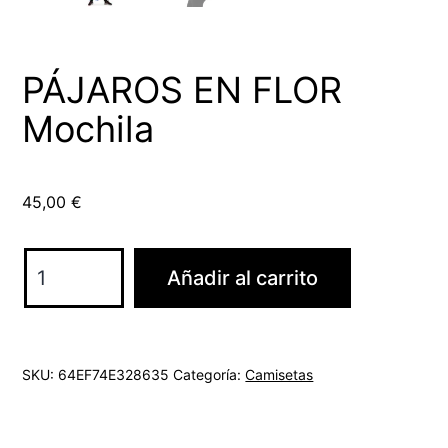
PÁJAROS EN FLOR
Mochila
45,00
€
PÁJAROS
Añadir al carrito
EN
FLOR
Mochila
SKU:
64EF74E328635
Categoría:
Camisetas
cantidad