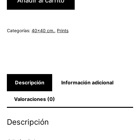
Añadir al carrito
de
invierno
cantidad
Categorías:
40x40 cm.
,
Prints
Descripción
Información adicional
Valoraciones (0)
Descripción